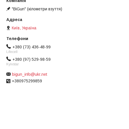
"BiGun" (кілометри взуття)
Київ, Україна
+380 (73) 436-48-99
Lifecell
+380 (97) 529-98-59
Kyivstar
bigun_info@ukr.net
+380975299859