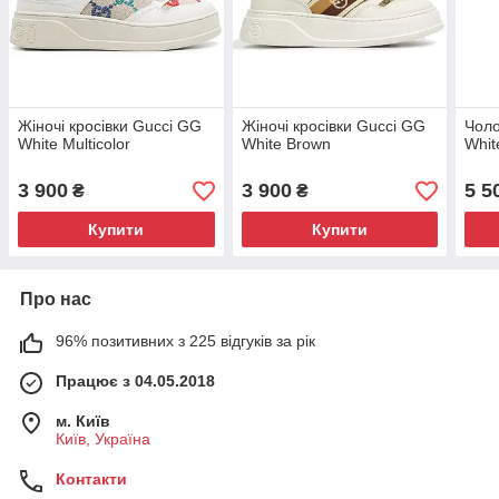
Жіночі кросівки Gucci GG
Жіночі кросівки Gucci GG
Чоло
White Multicolor
White Brown
Whit
3 900
3 900
5 5
₴
₴
Купити
Купити
Про нас
96% позитивних з 225 відгуків за рік
Працює з 04.05.2018
м. Київ
Київ, Україна
Контакти