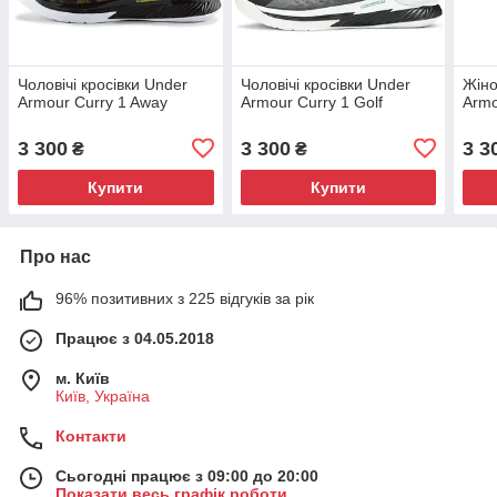
Чоловічі кросівки Under
Чоловічі кросівки Under
Жіно
Armour Curry 1 Away
Armour Curry 1 Golf
Armo
3 300
3 300
3 3
₴
₴
Купити
Купити
Про нас
96% позитивних з 225 відгуків за рік
Працює з 04.05.2018
м. Київ
Київ, Україна
Контакти
Сьогодні працює з 09:00 до 20:00
Показати весь графік роботи