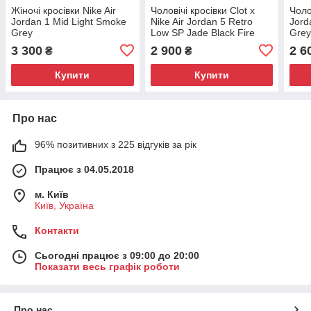
Жіночі кросівки Nike Air
Чоловічі кросівки Clot x
Чоло
Jordan 1 Mid Light Smoke
Nike Air Jordan 5 Retro
Jord
Grey
Low SP Jade Black Fire
Gre
Red
3 300
2 900
2 6
₴
₴
Купити
Купити
Про нас
96% позитивних з 225 відгуків за рік
Працює з 04.05.2018
м. Київ
Київ, Україна
Контакти
Сьогодні працює з 09:00 до 20:00
Показати весь графік роботи
Про нас