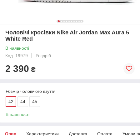
Чоловічі кросівки Nike Air Jordan Max Aura 5
White Red
В наявності
Код: 19979
Роздріб
2 390
₴
Розмір чоловічого взуття
42
44
45
В наявності
Опис
Характеристики
Доставка
Оплата
Умови п