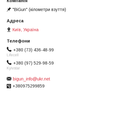
"BiGun" (кілометри взуття)
Київ, Україна
+380 (73) 436-48-99
Lifecell
+380 (97) 529-98-59
Kyivstar
bigun_info@ukr.net
+380975299859