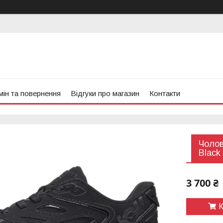
ін та повернення
Відгуки про магазин
Контакти
Чолов
Black
3 700 ₴
К