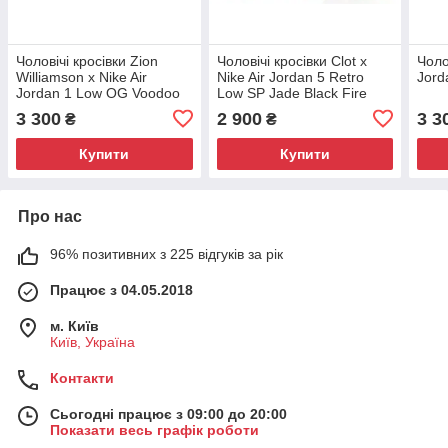
Чоловічі кросівки Zion
Чоловічі кросівки Clot x
Чоло
Williamson x Nike Air
Nike Air Jordan 5 Retro
Jord
Jordan 1 Low OG Voodoo
Low SP Jade Black Fire
Alternate
Red
3 300
2 900
3 3
₴
₴
Купити
Купити
Про нас
96% позитивних з 225 відгуків за рік
Працює з 04.05.2018
м. Київ
Київ, Україна
Контакти
Сьогодні працює з 09:00 до 20:00
Показати весь графік роботи