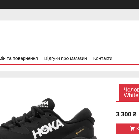
ін та повернення
Відгуки про магазин
Контакти
Чолов
White
3 300 ₴
К