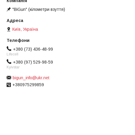
"BiGun" (кілометри взуття)
Київ, Україна
+380 (73) 436-48-99
Lifecell
+380 (97) 529-98-59
Kyivstar
bigun_info@ukr.net
+380975299859