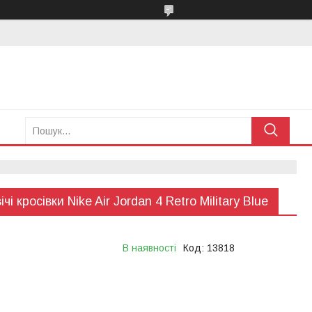
чі кросівки Nike Air Jordan 4 Retro Military Blue
В наявності
Код:
13818
тимчасово не приймає
ня