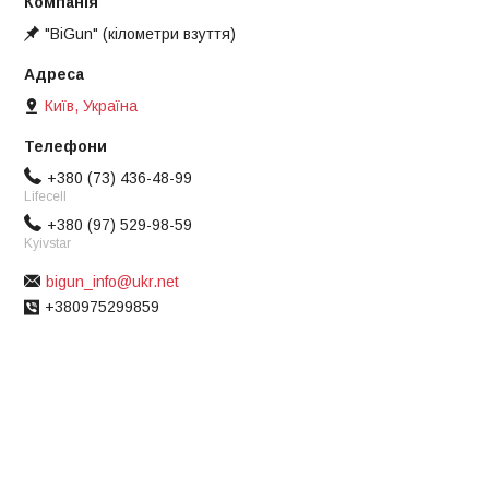
"BiGun" (кілометри взуття)
Київ, Україна
+380 (73) 436-48-99
Lifecell
+380 (97) 529-98-59
Kyivstar
bigun_info@ukr.net
+380975299859