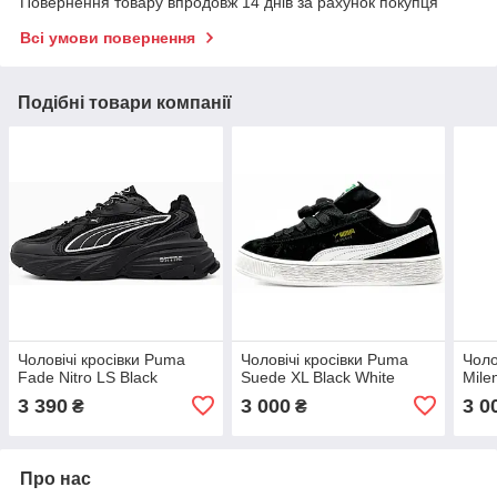
Повернення товару впродовж 14 днів за рахунок покупця
Всі умови повернення
Подібні товари компанії
Чоловічі кросівки Puma
Чоловічі кросівки Puma
Чоло
Fade Nitro LS Black
Suede XL Black White
Mile
3 390
3 000
3 0
₴
₴
Про нас