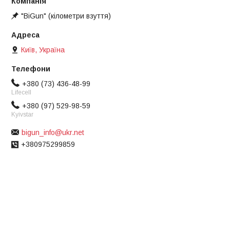
"BiGun" (кілометри взуття)
Київ, Україна
+380 (73) 436-48-99
Lifecell
+380 (97) 529-98-59
Kyivstar
bigun_info@ukr.net
+380975299859