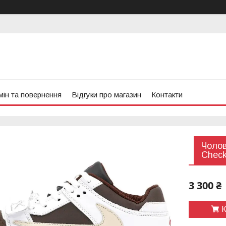
ін та повернення
Відгуки про магазин
Контакти
Чолов
Check
3 300 ₴
К