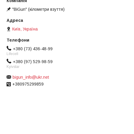
"BiGun" (кілометри взуття)
Київ, Україна
+380 (73) 436-48-99
Lifecell
+380 (97) 529-98-59
Kyivstar
bigun_info@ukr.net
+380975299859