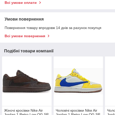
Всі умови оплати
Умови повернення
Повернення товару впродовж 14 днів за рахунок покупця
Всі умови повернення
Подібні товари компанії
Жіночі кросівки Nike Air
Чоловічі кросівки Nike Air
Чоло
Jordan 1 Retro Low OG SP
Jordan 1 Retro Low OG SP
Jord