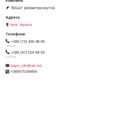
"BiGun" (кілометри взуття)
Київ, Україна
+380 (73) 436-48-99
Lifecell
+380 (97) 529-98-59
Kyivstar
bigun_info@ukr.net
+380975299859