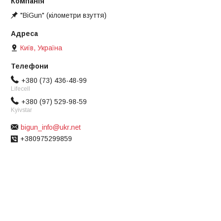
"BiGun" (кілометри взуття)
Київ, Україна
+380 (73) 436-48-99
Lifecell
+380 (97) 529-98-59
Kyivstar
bigun_info@ukr.net
+380975299859