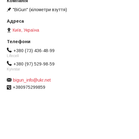
"BiGun" (кілометри взуття)
Київ, Україна
+380 (73) 436-48-99
Lifecell
+380 (97) 529-98-59
Kyivstar
bigun_info@ukr.net
+380975299859