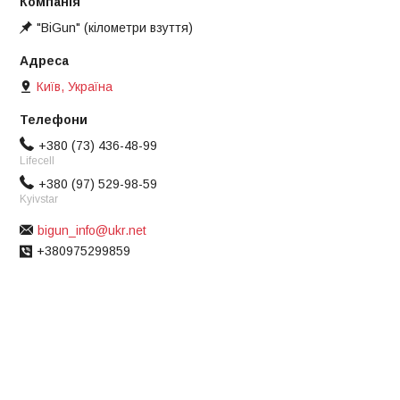
"BiGun" (кілометри взуття)
Київ, Україна
+380 (73) 436-48-99
Lifecell
+380 (97) 529-98-59
Kyivstar
bigun_info@ukr.net
+380975299859