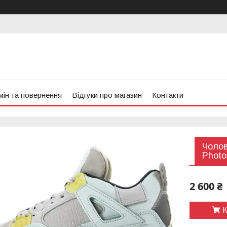
ін та повернення
Відгуки про магазин
Контакти
Чолові
Photo
2 600 ₴
К