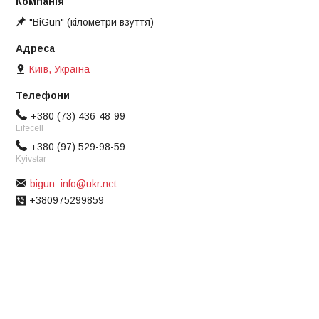
"BiGun" (кілометри взуття)
Київ, Україна
+380 (73) 436-48-99
Lifecell
+380 (97) 529-98-59
Kyivstar
bigun_info@ukr.net
+380975299859