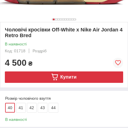
Чоловічі кросівки Off-White x Nike Air Jordan 4
Retro Bred
В наявності
Код: 01718
Роздріб
4 500
₴
Купити
Розмір чоловічого взуття
40
41
42
43
44
В наявності