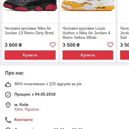
Чоловічі кросівки Nike Air
Чоловічі кросівки Louis
Чоло
Jordan 13 Retro Dirty Bred
Vuitton x Nike Air Jordan 4
Jord
Retro Yellow White
Sail
3 600
3 500
3 5
₴
₴
Купити
Купити
Про нас
96% позитивних з 225 відгуків за рік
Працює з 04.05.2018
м. Київ
Київ, Україна
Контакти