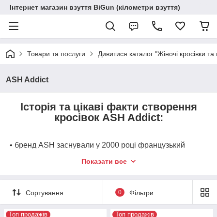
Інтернет магазин взуття BiGun (кілометри взуття)
Товари та послуги
Дивитися каталог "Жіночі кросівки та 
ASH Addict
Історія та цікаві факти створення
кросівок ASH Addict:
• бренд ASH заснували у 2000 році французький
дизайнер Патрік Ітьє та італійський підприємець
Показати все
Леонелло Калвані. Саме тому в кросівках Addict
поєднується італійська якість взуттєвих майстерень та
вільний, дещо бунтарський дух паризької моди;
Сортування
0
Фільтри
• кросівки ASH Addict — це одна з найвідоміших
моделей італійсько-французького бренду ASH, яка
Топ продажів
Топ продажів
стала справжньою іконою стилю «ugly sneakers».