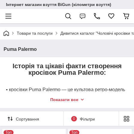
Інтернет магазин взуття BiGun (кілометри взуття)
Товари та послуги
Дивитися каталог "Чоловічі кросівки т
Puma Palermo
Історія та цікаві факти створення
кросівок Puma Palermo:
• кросівки Puma Palermo — це культова ретро-модель
1980-х років, яка зародилася як спортивне взуття, але
Показати все
стала символом британської футбольної фанатської
субкультури. Названа на честь столиці італійського
острова Сицилія, ця модель уособлює європейську
Сортування
0
Фільтри
футбольну естетику минулого століття;
• модель вперше офіційно дебютувала в асортименті
Топ
Топ
Puma у 1981–1982 роках. Спочатку кросівки