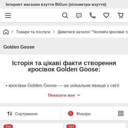
Інтернет магазин взуття BiGun (кілометри взуття)
Товари та послуги
Дивитися каталог "Чоловічі кросівки т
Golden Goose
Історія та цікаві факти створення
кросівок Golden Goose:
• кросівки Golden Goose — це унікальне явище у світі
моди, яке перетворило навмисно забруднене та
Показати все
зношене взуття на символ розкоші та високого
статусу. Головний секрет успіху бренду полягає у
поєднанні бунтарської естетики гранжу з бездоганною
Сортування
0
Фільтри
італійською якістю ручної роботи;
• бренд з'явився у 2000 році в одному з
Топ
Топ
найромантичніших міст світу — Венеції;