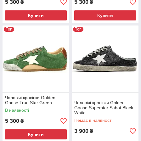
5 300
5 300
₴
₴
Купити
Купити
Топ
Топ
Чоловічі кросівки Golden
Goose True Star Green
Чоловічі кросівки Golden
Goose Superstar Sabot Black
В наявності
White
5 300
Немає в наявності
₴
3 900
₴
Купити