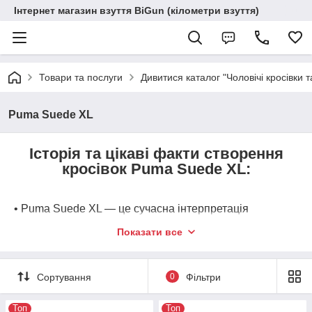
Інтернет магазин взуття BiGun (кілометри взуття)
Товари та послуги
Дивитися каталог "Чоловічі кросівки т
Puma Suede XL
Історія та цікаві факти створення
кросівок Puma Suede XL:
• Puma Suede XL — це сучасна інтерпретація
легендарних баскетбольних кросівок 1968 року, яка
Показати все
вирізняється гіпертрофованим «роздутим» дизайном
у стилі скейтбордингу 90-х;
• базовий силует Puma Suede народився у 1968 році
Сортування
0
Фільтри
як перше спортивне взуття на замшевій основі. Вони
були створені для легкої атлетики та баскетболу;
Топ
Топ