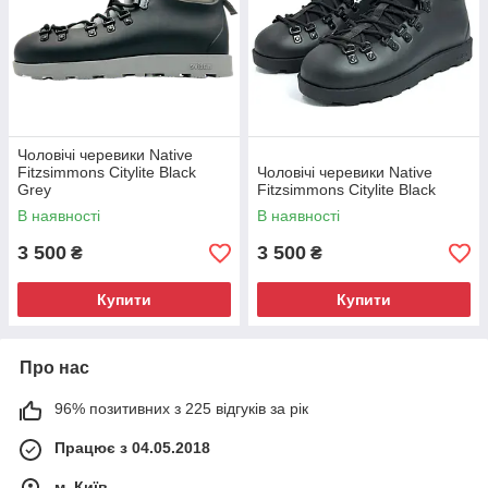
вологою ганчіркою без миючих засобів, щоб вона
знову виглядала як нова.
Чоловічі черевики Native
Fitzsimmons Citylite Black
Чоловічі черевики Native
Grey
Fitzsimmons Citylite Black
В наявності
В наявності
3 500
3 500
₴
₴
Купити
Купити
Про нас
96% позитивних з 225 відгуків за рік
Працює з 04.05.2018
м. Київ