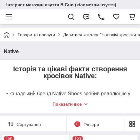
Інтернет магазин взуття BiGun (кілометри взуття)
Товари та послуги
Дивитися каталог "Чоловічі кросівки т
Native
Історія та цікаві факти створення
кросівок Native:
• канадський бренд Native Shoes зробив революцію у
світі повсякденного взуття, об'єднавши класичні
Показати все
силуети снікерсів із надлегкими, екологічними
інноваціями. Заснована у 2009 році у Ванкувері,
компанія довела, що стильні кросівки та черевики
Сортування
0
Фільтри
можуть бути повністю етичними і практично
"невбиваними";
Топ
Топ
• засновник бренду, Даміан Ван Жіле Де Йонг