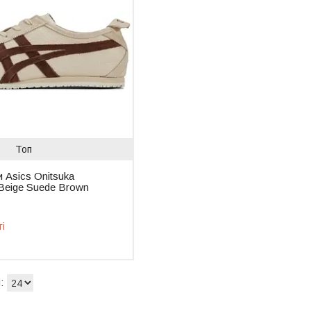
Топ
и Asics Onitsuka
 Beige Suede Brown
ті