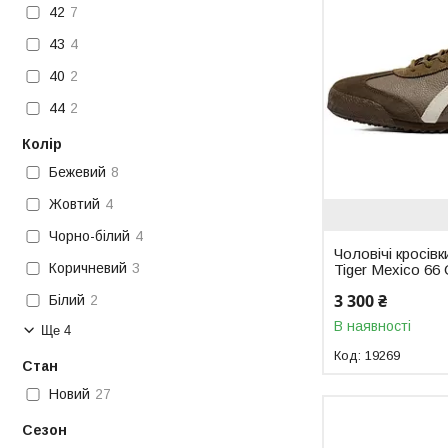
42
7
43
4
40
2
44
2
Колір
Бежевий
8
Жовтий
4
Чорно-білий
4
Чоловічі кросівк
Коричневий
3
Tiger Mexico 66
3 300 ₴
Білий
2
В наявності
Ще 4
19269
Стан
Новий
27
Сезон