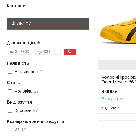
Контакти
Фільтри
Діапазон цін, ₴
Наявність
В наявності
12
Чоловічі кросівк
Tiger Mexico 66 
Стать
3 000 ₴
Чоловіча
27
В наявності
Вид взуття
20978
Кросівки
27
Розмір чоловічого взуття
41
12