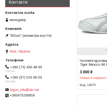
Контакти
менеджер
"BiGun" (кілометри взуття)
Київ, Україна
Чоловічі кросівк
Tiger Mexico 66 
+380 (73) 436-48-99
3 000 ₴
Lifecell
+380 (97) 529-98-59
Немає в наявнос
Kyivstar
19270
bigun_info@ukr.net
+380975299859