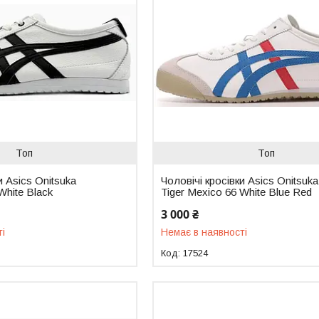
Топ
Топ
и Asics Onitsuka
Чоловічі кросівки Asics Onitsuka
White Black
Tiger Mexico 66 White Blue Red
3 000 ₴
ті
Немає в наявності
17524