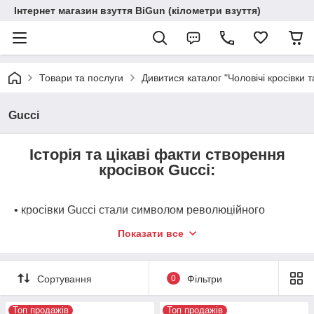
Інтернет магазин взуття BiGun (кілометри взуття)
Товари та послуги
Дивитися каталог "Чоловічі кросівки т
Gucci
Історія та цікаві факти створення
кросівок Gucci:
• кросівки Gucci стали символом революційного
злиття високої моди та вуличного стилю,
Показати все
перетворивши повсякденне спортивне взуття на
предмет розкоші та колекціонування. Історія цього
сегмента в італійському домі моди сповнена сміливих
Сортування
0
Фільтри
експериментів і несподіваних фактів;
• майже 60 років з моменту заснування у 1921 році,
Топ продажів
Топ продажів
Gucci асоціювався виключно з класичною розкішшю,