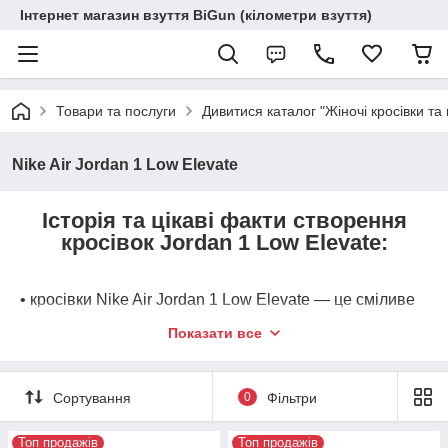
Інтернет магазин взуття BiGun (кілометри взуття)
Товари та послуги
Дивитися каталог "Жіночі кросівки та 
Nike Air Jordan 1 Low Elevate
Історія та цікаві факти створення
кросівок Jordan 1 Low Elevate:
• кросівки Nike Air Jordan 1 Low Elevate — це сміливе
та стильне переосмислення класики 1985 року,
Показати все
створене спеціально для жінок. Вони поєднують у собі
легендарний баскетбольний силует та сучасний
повсякденний стиль завдяки масивній підошві-
Сортування
0
Фільтри
платформі;
• офіційний дебют модифікації Elevate Low відбувся у
Топ продажів
Топ продажів
лютому 2022 року. Nike помітив шалений попит дівчат