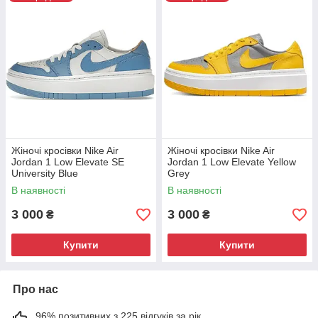
на взуття з високою підошвою та вирішив "підняти"
свій головний ретро-хіт.
Жіночі кросівки Nike Air
Жіночі кросівки Nike Air
Jordan 1 Low Elevate SE
Jordan 1 Low Elevate Yellow
University Blue
Grey
В наявності
В наявності
3 000
3 000
₴
₴
Купити
Купити
Про нас
96% позитивних з 225 відгуків за рік