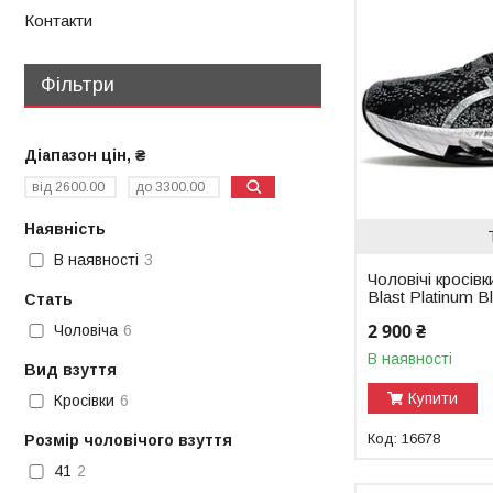
Контакти
Фільтри
Діапазон цін, ₴
Наявність
В наявності
3
Чоловічі кросівк
Blast Platinum B
Стать
2 900 ₴
Чоловіча
6
В наявності
Вид взуття
Купити
Кросівки
6
16678
Розмір чоловічого взуття
41
2