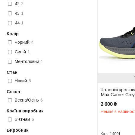
42
2
43
1
44
1
Колір
Чорний
4
Синій
1
Ментоловий
1
Стан
Новий
6
Чоловічі кросівк
Сезон
Max Carrier Grey 
Весна/Осінь
6
2 600 ₴
Країна виробник
Немає в наявнос
В'єтнам
6
Виробник
14991