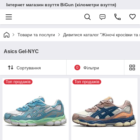
Інтернет магазин взуття BiGun (кілометри взуття)
Товари та послуги
Дивитися каталог "Жіночі кросівки та 
Asics Gel-NYC
Сортування
0
Фільтри
Топ продажів
Топ продажів